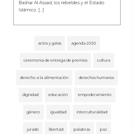
Bashar Al Assad, los rebeldes y el Estado
Islámico. […]
actos y galas
agenda 2030
ceremonia de entrega de premios
cultura
derecho a la alimentación
derechos humanos
dignidad
educación
empoderamiento
género
igualdad
interculturalidad
jurado
libertad
palabras
paz