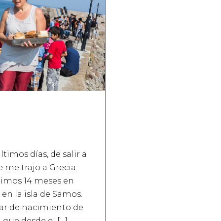
timos días, de salir a
me trajo a Grecia.
ltimos 14 meses en
 en la isla de Samos.
gar de nacimiento de
, que desde el […]