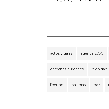
actos y galas
agenda 2030
derechos humanos
dignidad
libertad
palabras
paz