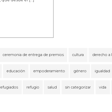
ceremonia de entrega de premios
cultura
derecho a 
educación
empoderamiento
género
igualdad
refugiados
refugio
salud
sin categorizar
vida