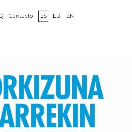
Q
Contacto
ES
EU
EN