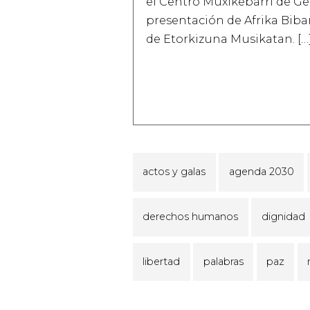
el Centro Muxikebarri de G
presentación de Afrika Biba
de Etorkizuna Musikatan. […
actos y galas
agenda 2030
derechos humanos
dignidad
libertad
palabras
paz