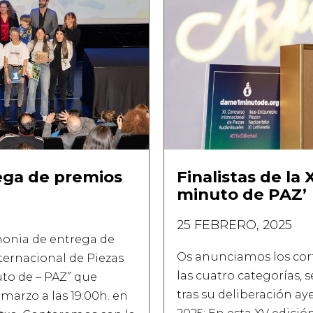
ega de premios
Finalistas de la 
minuto de PAZ’
25 FEBRERO, 2025
emonia de entrega de
Os anunciamos los cort
ternacional de Piezas
las cuatro categorías, 
to de – PAZ” que
tras su deliberación ay
 marzo a las 19:00h. en
2025: En esta XV edició