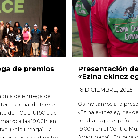
ega de premios
Presentación d
«Ezina ekinez e
16 DICIEMBRE, 2025
emonia de entrega de
Os invitamos a la pre
ternacional de Piezas
«Ezina ekinez egina» d
uto de – CULTURA” que
tendrá lugar el próximo
 marzo a las 19:00h. en
19:00h en el Centro Mux
xo. (Sala Ereaga). La
Arrigunaga) . Entrada 
por el actor y director