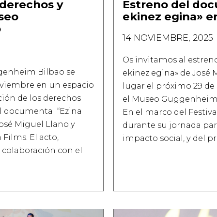
 derechos y
Estreno del doc
useo
ekinez egina» e
o
14 NOVIEMBRE, 2025
Os invitamos al estren
ggenheim Bilbao se
ekinez egina» de José 
noviembre en un espacio
lugar el próximo 29 de
ación de los derechos
el Museo Guggenheim B
l documental “Ezina
En el marco del Festiva
José Miguel Llano y
durante su jornada para
Films. El acto,
impacto social, y del 
 colaboración con el