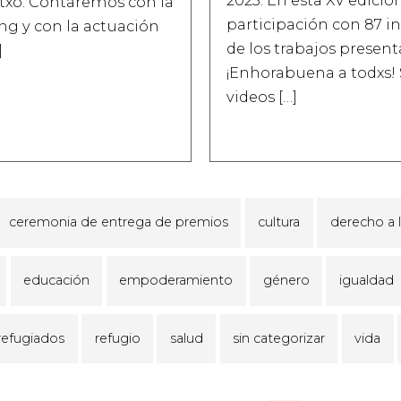
etxo. Contaremos con la
participación con 87 in
ng y con la actuación
de los trabajos present
]
¡Enhorabuena a todxs!
videos […]
ceremonia de entrega de premios
cultura
derecho a 
educación
empoderamiento
género
igualdad
refugiados
refugio
salud
sin categorizar
vida