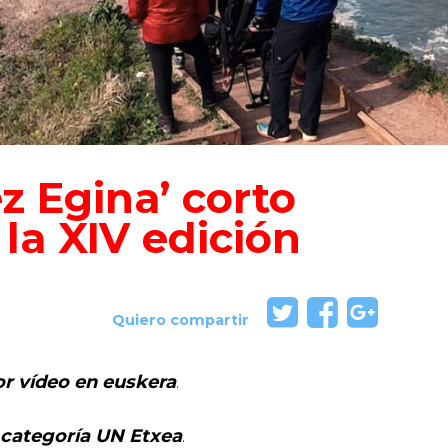
z Egina’ corto
la XIV edición
Quiero compartir
or vídeo en euskera
.
a categoría UN Etxea
.