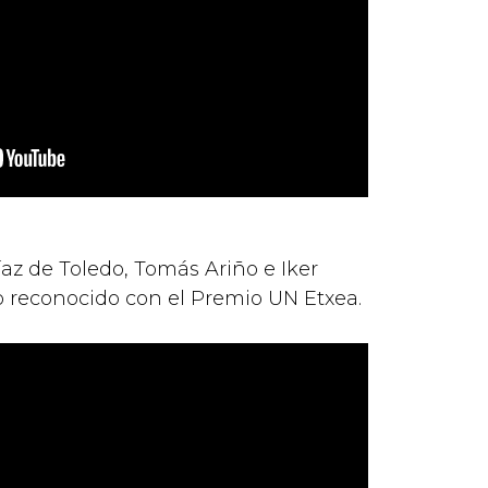
az de Toledo, Tomás Ariño e Iker
do reconocido con el Premio UN Etxea.