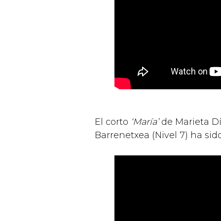
El corto
‘María’
de Marieta Dí
Barrenetxea (Nivel 7) ha si