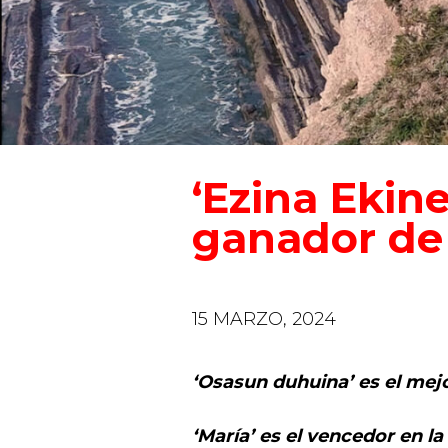
‘Ezina Ekine
ganador de 
15 MARZO, 2024
‘Osasun duhuina’ es el mej
‘María’
es el vencedor en l