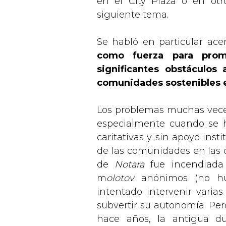
en el City Plaza o en otr
siguiente tema.
Se habló en particular ac
como fuerza para prom
significantes obstáculos
comunidades sostenibles e 
Los problemas muchas veces
especialmente cuando se 
caritativas y sin apoyo insti
de las comunidades en las 
de
Notara
fue incendiad
m
olotov
anónimos (no hub
intentado intervenir vari
subvertir su autonomía. Pe
hace años, la antigua 