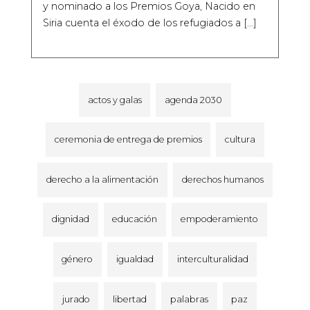
y nominado a los Premios Goya, Nacido en
Siria cuenta el éxodo de los refugiados a […]
actos y galas
agenda 2030
ceremonia de entrega de premios
cultura
derecho a la alimentación
derechos humanos
dignidad
educación
empoderamiento
género
igualdad
interculturalidad
jurado
libertad
palabras
paz