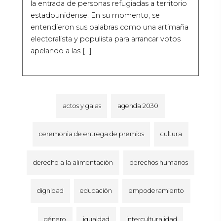
la entrada de personas refugiadas a territorio
estadounidense. En su momento, se
entendieron sus palabras como una artimaña
electoralista y populista para arrancar votos
apelando a las […]
actos y galas
agenda 2030
ceremonia de entrega de premios
cultura
derecho a la alimentación
derechos humanos
dignidad
educación
empoderamiento
género
igualdad
interculturalidad