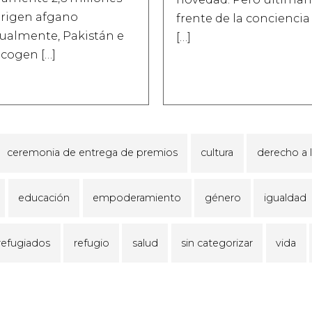
origen afgano
frente de la conciencia
ctualmente, Pakistán e
[…]
acogen […]
ceremonia de entrega de premios
cultura
derecho a 
educación
empoderamiento
género
igualdad
refugiados
refugio
salud
sin categorizar
vida