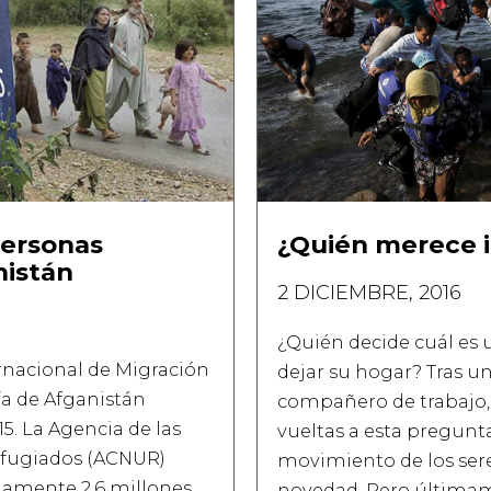
personas
¿Quién merece i
nistán
2 DICIEMBRE, 2016
¿Quién decide cuál es 
rnacional de Migración
dejar su hogar? Tras u
ía de Afganistán
compañero de trabajo,
15. La Agencia de las
vueltas a esta pregunta
efugiados (ACNUR)
movimiento de los se
amente 2,6 millones
novedad. Pero últimam