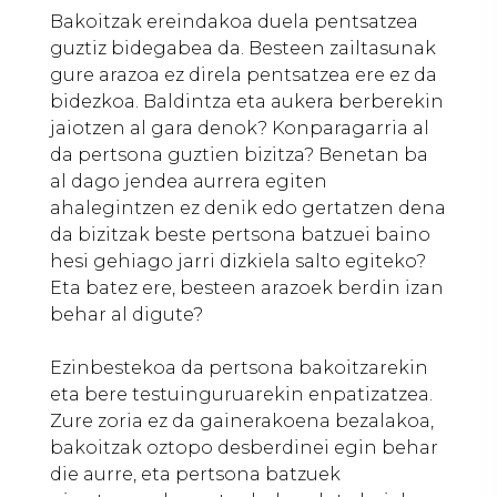
Bakoitzak ereindakoa duela pentsatzea
guztiz bidegabea da. Besteen zailtasunak
gure arazoa ez direla pentsatzea ere ez da
bidezkoa. Baldintza eta aukera berberekin
jaiotzen al gara denok? Konparagarria al
da pertsona guztien bizitza? Benetan ba
al dago jendea aurrera egiten
ahalegintzen ez denik edo gertatzen dena
da bizitzak beste pertsona batzuei baino
hesi gehiago jarri dizkiela salto egiteko?
Eta batez ere, besteen arazoek berdin izan
behar al digute?
Ezinbestekoa da pertsona bakoitzarekin
eta bere testuinguruarekin enpatizatzea.
Zure zoria ez da gainerakoena bezalakoa,
bakoitzak oztopo desberdinei egin behar
die aurre, eta pertsona batzuek