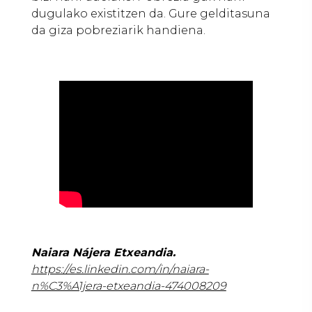
dugulako existitzen da. Gure gelditasuna
da giza pobreziarik handiena.
Naiara Nájera Etxeandia
.
https://es.linkedin.com/in/naiara-
n%C3%A1jera-etxeandia-474008209