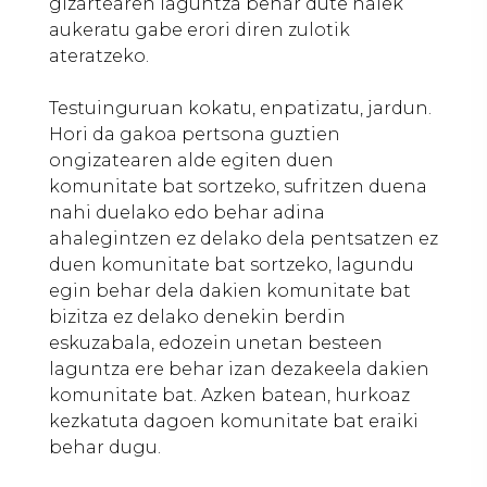
gizartearen laguntza behar dute haiek
aukeratu gabe erori diren zulotik
ateratzeko.
Testuinguruan kokatu, enpatizatu, jardun.
Hori da gakoa pertsona guztien
ongizatearen alde egiten duen
komunitate bat sortzeko, sufritzen duena
nahi duelako edo behar adina
ahalegintzen ez delako dela pentsatzen ez
duen komunitate bat sortzeko, lagundu
egin behar dela dakien komunitate bat
bizitza ez delako denekin berdin
eskuzabala, edozein unetan besteen
laguntza ere behar izan dezakeela dakien
komunitate bat. Azken batean, hurkoaz
kezkatuta dagoen komunitate bat eraiki
behar dugu.