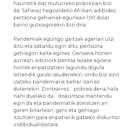
haurretik bat muturreko pobrezian bizi
da. Saharaz hegoaldeko Afrikan, adibidez,
pertsona gehienak egunean 1,90 dolar
baino gutxiagorekin bizi dira.
Pandemiak egungo gaitzak agerian utzi
ditu eta zabaldu egin ditu, pertsona
gehiagori kalte eginez. Gertaera horien
aurrean, edonork pentsa lezake egoera
horrek enpatizatzen lagundu digula
lehendik gaizki zeudenekin; ondo bizi ezin
izateko pandemiarik behar izan ez
dutenekin. Zoritxarrez, ¨pobrea dena hala
nahi duelako da¨ diskurtsoa mantendu
egin da eta pandemiatik ateratzen ari
garen bitartean, gero eta gehiago
itzultzen gara enpatiarik gabeko diskurtso
indibidualistetara.