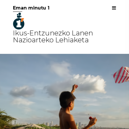
Eman minutu 1
Ikus-Entzunezko Lanen
Nazioarteko Lehiaketa