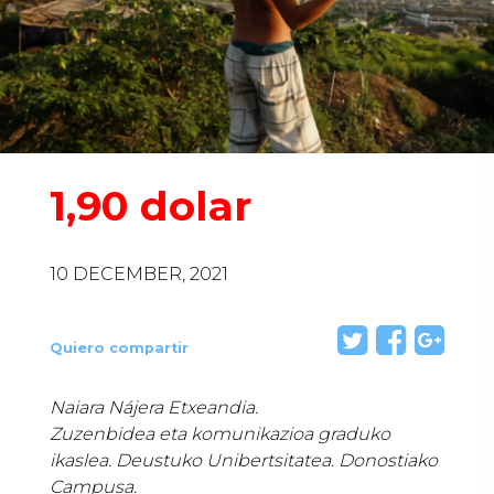
1,90 dolar
10 DECEMBER, 2021
Quiero compartir
Naiara Nájera Etxeandia.
Zuzenbidea eta komunikazioa graduko
ikaslea. Deustuko Unibertsitatea. Donostiako
Campusa
.