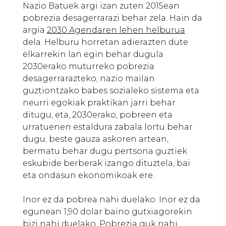
Nazio Batuek argi izan zuten 2015ean
pobrezia desagerrarazi behar zela. Hain da
argia
2030 Agendaren lehen helburua
dela. Helburu horretan adierazten dute
elkarrekin lan egin behar dugula
2030erako muturreko pobrezia
desagerrarazteko; nazio mailan
guztiontzako babes sozialeko sistema eta
neurri egokiak praktikan jarri behar
ditugu, eta, 2030erako, pobreen eta
urratuenen estaldura zabala lortu behar
dugu; beste gauza askoren artean,
bermatu behar dugu pertsona guztiek
eskubide berberak izango dituztela, bai
eta ondasun ekonomikoak ere.
Inor ez da pobrea nahi duelako. Inor ez da
egunean 1,90 dolar baino gutxiagorekin
bizi nahi duelako. Pobrezia guk nahi