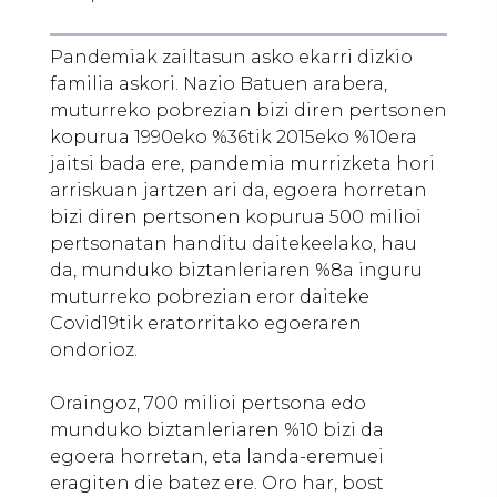
Pandemiak zailtasun asko ekarri dizkio
familia askori. Nazio Batuen arabera,
muturreko pobrezian bizi diren pertsonen
kopurua 1990eko %36tik 2015eko %10era
jaitsi bada ere, pandemia murrizketa hori
arriskuan jartzen ari da, egoera horretan
bizi diren pertsonen kopurua 500 milioi
pertsonatan handitu daitekeelako, hau
da, munduko biztanleriaren %8a inguru
muturreko pobrezian eror daiteke
Covid19tik eratorritako egoeraren
ondorioz.
Oraingoz, 700 milioi pertsona edo
munduko biztanleriaren %10 bizi da
egoera horretan, eta landa-eremuei
eragiten die batez ere. Oro har, bost